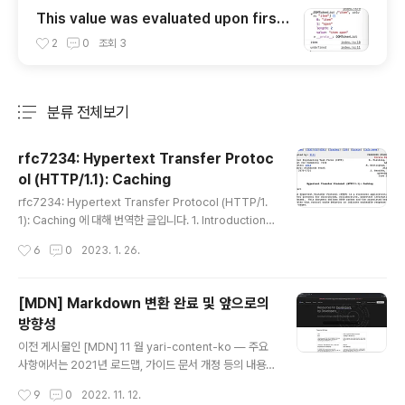
This value was evaluated upon first
expanding. it may have changed sinc
2
0
조회
3
e then.
분류 전체보기
주요 글 목록
rfc7234: Hypertext Transfer Protoc
ol (HTTP/1.1): Caching
글 내용
rfc7234: Hypertext Transfer Protocol (HTTP/1.
1): Caching 에 대해 번역한 글입니다. 1. Introduction
HTTP는 일반적으로 분산 정보 시스템에 사용됩니다. 응
작성시간
6
0
2023. 1. 26.
답 캐시를 사용하여 성능을 향상시킬 수 있습니다. 이 문서
는 응답 메시지 캐싱 및 재사용과 관련된 HTTP/1.1의 측
면을 정의합니다. 글쓴이 메모: 분산 정보 시스템은 단일 컴
[MDN] Markdown 변환 완료 및 앞으로의
퓨터에 위치하지 않고 컴퓨터 네트워크에 퍼져 있는 시스
방향성
템입니다. 분산 정보 시스템에서는 여러 컴퓨터가 함께 작
글 내용
동하여 데이터와 리소스를 관리하고 공유합니다. 이를 통
이전 게시물인 [MDN] 11 월 yari-content-ko — 주요
해 더 큰 확장성과 유연성은 물론 더 많은 양의 데이터 및
사항에서는 2021년 로드맵, 가이드 문서 개정 등의 내용
트랜잭션을 처리할 수 있습니다. HTTP는 분산 정보 시스
이 있었습니다. 이 게시물에서는 Markdown 변환 완료
작성시간
9
0
2022. 11. 12.
템에서 널리 사용되는 통신 프로토콜이며 Wo..
및 Yari Translations Dashboard에 대해서 알아보겠