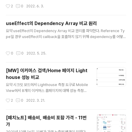
m/studio/command-line/adb?hl=ko#Enabling A
작성시간
2
0
2022. 6. 3.
ndroid 디버그 브리지(adb) | Android 개발자 | Andro
id Developers 기기와 통신할 수 있는 다목적 명령줄 도
구인 Android 디버그 브리지를 알아보세요. develope
useEffect의 Dependency Array 비교 원리
r.android.com Android 무선 디버깅 모드 켜기 무선 디
글 내용
버깅을 하려면 우선 안드로이드의 개발자 모드를 켜야한
요약 useEffect의 Dependency Array 비교 원리를 파악한다. Reference Ty
다. Settings > About phone으로 이동하여 Build nu
pe일 경우 useEffect의 callback을 호출하지 않기 위해 dependency를 어떻게
mber를 일곱 번 탭 해주자. 개발자 옵션이 ..
비교할 것인지에 대해 대안을 알아본다. useEffect가 존재하는 Component Ren
der Flow First Render: init Component -> useEffect Re-Render: init C
작성시간
0
0
2022. 5. 25.
omponent -> clean up useEffect -> useEffect react-reconciler useEff
ect의 update 조건이 충족할 때, dependency를 확인하는 코드를 보자. // http
s://github.com/facebook/react/blob/ddd1faa1972..
[MW] 이커머스 검색/Home 페이지 Light
house 성능 비교
글 내용
요약 시크릿 모드에서 Lighthouse 측정 도구로 Mobile
View에서 8개의 이커머스 홈페이지에 대해 성능 측정을
진행했다. (개인 네트워크 상황에 따라 성능 지표에서 약간
작성시간
2
0
2022. 3. 21.
의 차이가 발생할 수 있다.) Lighthouse에서 성능은 총 6
가지 메트릭으로 측정한다. 결론 11번가 Home: 4등 / 전
체 8개 홈페이지 중 11번가 Search Page: 7등 / 전체 8
[패치노트] 배송비, 배송비 포함 가격 - 11번
개 홈페이지 중 6등과 12점 차이로 많은 점수 차이가 있다.
가
차이가 많이나는 Lighthouse metric에 대한 11번가와
글 내용
쿠팡(검색 성능 1위) 사이의 비교 Speed Index Speed
2021년 12월 16일, 11번가 가격 노출에 변경이 있었다.