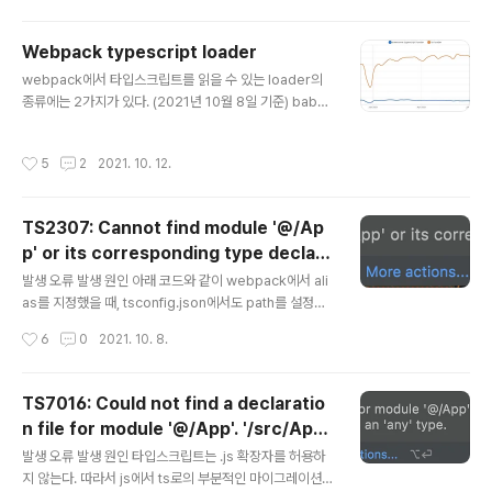
쓰는 또 한 가지 이유. 자동 타입 추론 능력이다.
Webpack typescript loader
글 내용
webpack에서 타입스크립트를 읽을 수 있는 loader의
종류에는 2가지가 있다. (2021년 10월 8일 기준) babel
-loader + @babel/preset-typescript (Last Publi
sh: 2 months ago) ts-loader (Last Publish: 18 da
작성시간
5
2
2021. 10. 12.
ys ago) Awesome-typescript-loader (Last Publi
sh: 3 years ago) babel-loader + @babel/preset
-typescript와 ts-loader의 차이는 컴파일 속도와 타입
TS2307: Cannot find module '@/Ap
체킹 유무이다. 속도의 경우 @babel/preset-typescri
p' or its corresponding type declara
pt가 더 빠르며(ts-loader도 옵션으로 차이를 줄일 수 있
글 내용
tions.
어서 차이가 크지 않다.), 타입 체킹도 플러그인으로 ..
발생 오류 발생 원인 아래 코드와 같이 webpack에서 ali
as를 지정했을 때, tsconfig.json에서도 path를 설정해
주어야하는데 설정하지 않았을 때 에러가 발생한다. // we
작성시간
6
0
2021. 10. 8.
bpack.config.js module.exports = { ... resolve: {
alias: { '@': path.resolve(__dirname, '../src/'), }, ...
}, }; 해결 방안 tsconfig.json에 paths를 추가해준다. // t
TS7016: Could not find a declaratio
sconfig.json "paths": { "@/*": ["src/*"] },
n file for module '@/App'. '/src/App.j
글 내용
sx' implicitly has an 'any' type.
발생 오류 발생 원인 타입스크립트는 .js 확장자를 허용하
지 않는다. 따라서 js에서 ts로의 부분적인 마이그레이션을