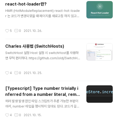
set either `onChange` or `readOnly`. 발생 원인 t
react-hot-loader란?
odomvc에서 해당 부분은 아래와 같은 코드로 구성되어
글 내용
HMR (HotModuleReplacement) react-hot-loade
있다. itemElement = ( {content} ); checked는 eve
r 는 코드가 변경되었을 때 페이지를 새로고침 하지 않고
nt delegation으로 해당 태그의 className이 toggle
바뀐 부분만 빠르게 교체해주는 라이브러리이다. 앱의 규
일 때, useState로..
모가 커지면 개발서버가 수정될 때마다 새로고침이 된다면
작성시간
5
0
2021. 10. 26.
딜레이가 발생되어 개발의 흐름이 중간중간 몇초씩 끊길
수도 있다. 자바스크립트 코드의 일부분만 교체하는 기능
은 웹팩 개발서버의 기능이기 때문에, 라이브러리 없이도
Charles 사용법 (SwitchHosts)
가능하다. 하지만, 어플리케이션의 state를 계속 유지하려
글 내용
면 과정이 복잡하기 때문에 라이브러리의 힘을 빌릴 필요
SwitchHost 설정 Host 설정 시 switchHost를 사용하
가 있다. (단, 컴포넌트의 메소드중 async/await을 사용
면 무척 편리하다. https://github.com/oldj/SwitchHo
한 메서드를 수정했다면 새로고침을 해주자.) react-hot-
sts GitHub - oldj/SwitchHosts: Switch hosts quic
loader는 v3와 v4 버전이 존재한다. v4이전 버전인 v3
kly! Switch hosts quickly! Contribute to oldj/Swit
작성시간
4
0
2021. 10. 25.
의 ..
chHosts development by creating an account o
n GitHub. github.com Charles 설정 라이센스 등록 In
Charles) help > Register Charles Local Map 설정
[Typescript] Type number trivially i
Map Local을 클릭하자. Path: 대체할 파일 경로 ~.js Qu
nferred from a number literal, remo
ery: * (쿼리는 계속 바뀌기 때문) Local Path: 로컬에서
글 내용
ve type annotation.
대체할 ~..
에러 발생 발생 원인 타입 스크립트가 추론 가능한 부분이
어서, number 타입을 명시하지 않아도 된다. 코드가 길어
지게 쓰지 않고 타입 스크립트의 타입 추론 기능으로 incr
작성시간
4
0
2021. 10. 15.
easeId의 타입을 추론할 수 있다. 해결! 타입스크립트를