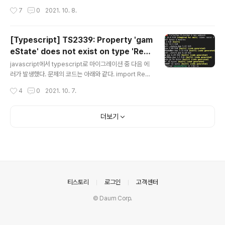
진행할 때는 다음과 같은 오류가 발생할 수 있다. 해결 방안
작성시간
7
0
2021. 10. 8.
tsconfig.json에서 allowJS 옵션을 설정해서 js 파일 사
용을 허용할 수 있다. // tsconfig.json "allowJS" : true
[Typescript] TS2339: Property 'gam
eState' does not exist on type 'Rea
글 내용
donly<{}>'.
javascript에서 typescript로 마이그레이션 중 다음 에
러가 발생했다. 문제의 코드는 아래와 같다. import Reac
t from "react"; export class GameStateBar exte
작성시간
4
0
2021. 10. 7.
nds React.Component { constructor(props: any)
{ super(props); this.state = { gameState: "" }; } ha
ndleGameStateChange(e: any) { this.setState({
더보기
gameState: e.detail }); } handleRestart(e: any) { t
his.setState({ gameState: "" }); } componentDid
Mount() { window.addEventListener("g..
의안내
티스토리
로그인
고객센터
© Daum Corp.