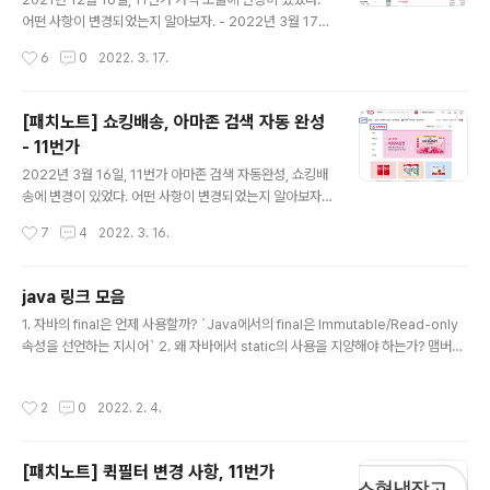
Index는 페이지 로드 중에 콘텐츠가 시각적으로 표시되는
어떤 사항이 변경되었는지 알아보자. - 2022년 3월 17일
속도를 측정한다. 11번가: 10.1s 쿠팡: 2.6s Time to Int
MW(mobile web)에도 배송비가 추가되었다. - 변경 사
작성시간
6
0
2022. 3. 17.
e..
항 공통 AS IS 기존에는 가격에 배송비가 포함되지 않아
서, 상품을 클릭해서 페이지를 들어가야 배송비를 확인할
수 있었다. TO BE 상품에 배송비와 배송비 포함가가 표시
[패치노트] 쇼킹배송, 아마존 검색 자동 완성
된다. 변경 적용 범위 통합 검색 탭 가격 비교 탭 PC 통합
- 11번가
검색 탭 AS IS TO BE 가격 비교 탭 AS IS TO BE Mobil
글 내용
e Web 및 Native App 통합 검색 탭 AS IS TO BE AS
2022년 3월 16일, 11번가 아마존 검색 자동완성, 쇼킹배
IS TO BE AS IS TO BE 가격 비교탭 AS IS TO BE
송에 변경이 있었다. 어떤 사항이 변경되었는지 알아보자.
쇼킹배송 쇼킹배송은 무엇일까? 쇼킹배송은 11번가가 직
작성시간
7
4
2022. 3. 16.
매입해서 직접 발송하는 상품으로 익일 도착을 보장하는
상품이다. 위 사진과 같이 전용 페이지도 있다. 아래 사진과
같이 쇼킹배송 상품일 경우, 삼품의 배송 정보란에도 예쁜
java 링크 모음
쇼킹배송 이미지가 들어간다. 쇼킹 배송인 경우에 무료 배
글 내용
1. 자바의 final은 언제 사용할까? `Java에서의 final은 Immutable/Read-only
송인 경우가 많다 ㅎㅎ.. (2022년 3월 16일 기준 전부 다
속성을 선언하는 지시어` 2. 왜 자바에서 static의 사용을 지양해야 하는가? 맴버변
무료배송) 아마존 검색 자동 완성 아마존에도 자동 완성 기
수의 static 선언을 지양하자. 3. Java에서 싱글톤 패턴이란? 전략 패턴, 빌더 패턴
능이 추가되었다. (APP은 추후에 추가될 예정이다.) 🎉 🎉
4. 팩토리 메서드, 정적 팩토리 메서드 장단점 5가지 직접적으로 생성자를 통해 객체
TO BE 검색하는데 불편함이 많았는데, 반가운 기능 추가
작성시간
2
0
2022. 2. 4.
를 생성하는 것이 아닌 메서드를 통해서 객체를 생성하는 것을 정적 팩토리 메서드라
이다~! 검색 속도도 정말 빠르댜 ㅎㅎ 다른 변경 사항 - 아
고 한다. 정적 팩토리 메서드 네이밍 컨벤션 from : 하나의 매개 변수를 받아서 객체
마존 ..
를 생성 of : 여러개의 매개 변수를 받아서 객체를 생성 getInstance | instance :
[패치노트] 퀵필터 변경 사항, 11번가
인스턴스를 생성. 이전에 반환했던 것과 같을 수 있음. newInst..
글 내용