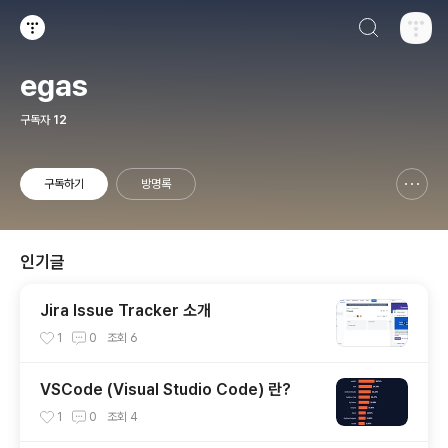
검색하기
티스토리
egas
구독자
12
구독하기
방명록
신고하기 레이어
열기
인기글
Jira Issue Tracker 소개
1
0
조회
6
VSCode (Visual Studio Code) 란?
1
0
조회
4