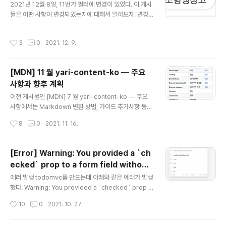
2021년 12월 8일, 11번가 필터에 변경이 있었다. 이 게시
물은 어떤 사항이 변경되었는지에 대해서 알아보자. 변경
사항 연관 더 명확하게 연관 검색어 UI를 인지할 수 있게,
연관 글자가 추가되었으며 동그라미 형태에서 파란색 글자
작성시간
3
0
2021. 12. 9.
로 색상이 변경되었습니다. AS IS TO BE 필터 아이콘 A
S IS TO BE UI Layout AS IS 영역 1: 전체 검색어 결과
수에 대한 영역이다. TO BE에서는 삭제된다. 영역 2: 정렬
[MDN] 11 월 yari-content-ko — 주요
필터 영역이다. 영역 3: 검색어 결과를 리스트, 갤러리 형으
사항과 향후 계획
로 나타낼지 여부에 대한 필터 영역이다. 영역 4: 퀵필터 영
글 내용
역이다. 영역 5: 서랍 필터를 열기 위한 버튼 영역이다. 영
이전 게시물인 [MDN] 7 월 yari-content-ko — 주요
역 6: 선택된 필터들이 나열된 영역이다. TO BE 영역 1:
사항에서는 Markdown 변환 방법, 가이드 추가사항 등의
퀵 필터에 대한 영역이다. ..
내용이 있었습니다. 일괄적인 문서 유지, 효율적인 의사소
작성시간
8
0
2021. 11. 16.
통 및 첫 기여자의 장벽 없애기 등 지침은 단단한 토대를 만
드는 첫걸음입니다. 이 게시물에서는 11월 MDN 주요 사
항과 향후 계획에 대해서 알아보겠습니다. l10n-ko local
[Error] Warning: You provided a `ch
e RoadMap, 2021 ko locale의 점진적인 발전을 위해,
ecked` prop to a form field without
앞으로의 계획들을 같이 생각해보기 위해서 [ko] l10n-k
글 내용
an `onChange` handler. This will re
o locale RoadMap, 2021 이슈를 생성했습니다. 해당
에러 발생 todomvc를 만드는데 아래와 같은 에러가 발생
nder a read-only field. If the field sh
이슈는 아래 세 가지를 우선적으로 다룹니다. 한국 가이드
했다. Warning: You provided a `checked` prop t
문서 개정 v2 기여 번역 현황판 운영 한국 가이드 문서 개
o a form field without an `onChange` handler. T
ould be mutable use `defaultCheck
작성시간
10
0
2021. 10. 27.
정 v2 한국 가이드 문서에 ..
his will render a read-only field. If the field shoul
ed`. Otherwise, set either `onChan
d be mutable use `defaultChecked`. Otherwise,
ge` or `readOnly`.