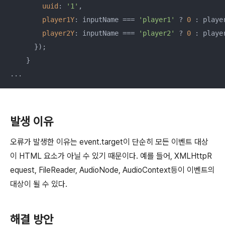
uuid
: 
'1'
,

player1Y
: inputName === 
'player1'
 ? 
0
 : player
player2Y
: inputName === 
'player2'
 ? 
0
 : player
      });

    }

...
발생 이유
오류가 발생한 이유는 event.target이 단순히 모든 이벤트 대상
이 HTML 요소가 아닐 수 있기 때문이다.
예를 들어,
XMLHttpR
equest,
FileReader,
AudioNode,
AudioContext등이 이벤트의
대상이 될 수 있다.
해결 방안