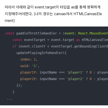
따라서 아래와 같이 event.target의 타입을 as를 통해 명확하게
지정해주어야한다. (나의 경우는 canvas여서 HTMLCanvasEle
ment)
const
 paddleThrottleHandler = 
(
event: React.MouseEven
const
 eventTarget = event.target 
as
 HTMLCanvasElem
if
 (event.clientY < eventTarget.getBoundingClient
      updatePlayingInfoHandler({

index
: 
1
,

uuid
: 
'1'
,

player1Y
: inputName === 
'player1'
 ? 
0
 : player
player2Y
: inputName === 
'player2'
 ? 
0
 : player
      });

    }

 ...