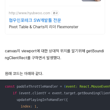
http://www.hyubwoo.com
광고
협우인포테크 SW개발툴 전문
Pivot Table & Charts의 리더 Flexmonster
canvas의 viewport에 대한 상대적 위치를 알기위해 getBoundi
ngClientRect를 구하면서 발생했다.
원래 코드는 아래와 같다.
const
 paddleThrottleHandler = 
(
event: React.MouseEven
if
 (event.clientY < event.target.getBoundingClien
      updatePlayingInfoHandler({

index
: 
1
,
