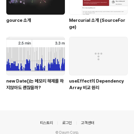
gource 소개
Mercurial 소개 (SourceFor
ge)
new Date()는 메모리 해제를 하
useEffect의 Dependency
지않아도 괜찮을까?
Array 비교 원리
의안내
티스토리
로그인
고객센터
© Daum Corp.