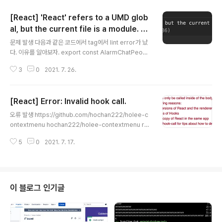
[React] 'React' refers to a UMD glob
al, but the current file is a module. C
글 내용
onsider adding an import instead.
문제 발생 다음과 같은 코드에서 tag에서 lint error가 났
다. 이유를 알아보자. export const AlarmChatPeopl
e = ({ username, }: { username: string; }) => { retu
3
0
2021. 7. 26.
rn {username}; }; JSX 구문이 변환되는 방식은 컴파일
러 옵션 jsxFactory에 따라 다르지만, 기본 값은 React.c
reateComponent이다. tag를 React.createCompo
[React] Error: Invalid hook call.
nent('p') 와같이 변환해 준다. 따라서 명시적인 import R
글 내용
eact from 'react'; 가 없을 경우 해당 오류가 반환된다.
오류 발생 https://github.com/hochan222/holee-c
해결 방법 import React from 'react';을 추가하자. im
ontextmenu hochan222/holee-contextmenu re
port React from 'react'; export..
act typescript context menu. Contribute to hoch
5
0
2021. 7. 17.
an222/holee-contextmenu development by cre
ating an account on GitHub. github.com npm에 배
포하려고 contextmenu 라이브러리를 만드는 와중에 C
RA를 사용해서 demo를 만들다가 발생했다. Error: Inva
lid hook call. Hooks can only be called inside of
이 블로그 인기글
the body of a function component. This could ha
ppen for one o..