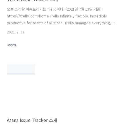
오늘 소개할 이슈트레커는 Trello이다. (2021년 7월 13일 기준)
https://trello.com/home Trello Infinitely flexible. Incredibly
productive for teams of all sizes. Trello manages everything,
from big project details to micro tasks. Collaborate anywhere,
2021. 7. 13.
even on mobile. trello.com 평가 UI: 디자인이 예쁜지. UX: 사용자 경
험에대해서 얼마나 신경을 썼는지. (Drag and Drop, 다른 작업들과의
연동성 등등) Feature: 얼마나 다양한 기능들이 있는지. Basic
Feature: Form, Message, Todo L..
Asana Issue Tracker 소개