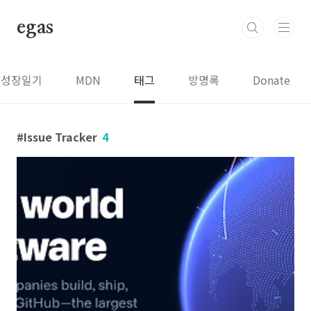
본문 바로가기
egas
성장일기
MDN
태그
방명록
Donate
Issue Tracker
4