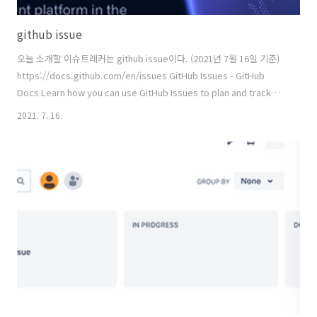
github issue
오늘 소개할 이슈트레커는 github issue이다. (2021년 7월 16일 기준)
https://docs.github.com/en/issues GitHub Issues - GitHub
Docs Learn how you can use GitHub Issues to plan and track
your work. docs.github.com 최근에 github issue beta 버전이 출
2021. 7. 16.
시되었다. beta 버전이 궁금하면 아래 링크를 참고하자.
https://github.com/features/issues/ GitHub Issues · Project
planning for developers Give your developers flexible features
for project management t..