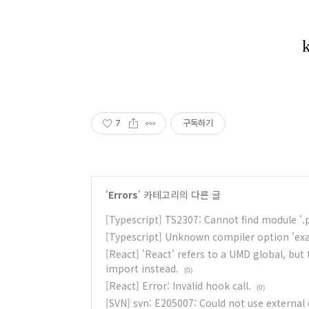
7
구독하기
'
Errors
' 카테고리의 다른 글
[Typescript] TS2307: Cannot find module '.p
[Typescript] Unknown compiler option 'exa
[React] 'React' refers to a UMD global, but 
import instead.
(0)
[React] Error: Invalid hook call.
(0)
[SVN] svn: E205007: Could not use external 