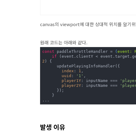
canvas의 viewport에 대한 상대적 위치를 알기위해
원래 코드는 아래와 같다.
const
 paddleThrottleHandler = 
(
event: 
if
2
) {

      updatePlayingInfoHandler({

index
: 
1
,

uuid
: 
'1'
,

player1Y
: inputName === 
'playe
player2Y
: inputName === 
'playe
      });

    }

...
발생 이유