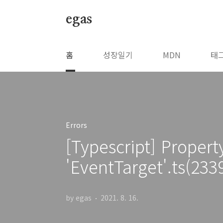
본문 바로가기
egas
홈
성장일기
MDN
태
Errors
[Typescript] Propert
'EventTarget'.ts(233
by egas
2021. 8. 16.