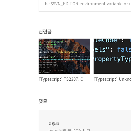
he $SVN_EDITOR environment variable or usi
관련글
[Typescript] TS2307: Cannot find module '.png' or its corresponding type declarations.
댓글
egas
egas 님의 블로그입니다.