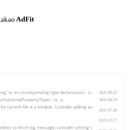
ng' or its corresponding type declarations.
2021.08.22
(0)
ctOptionalPropertyTypes'. ts
2021.08.19
(0)
the current file is a module. Consider adding an
2021.07.26
2021.07.17
editor to fetch log message; consider setting t