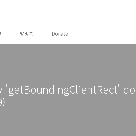
그
방명록
Donate
y 'getBoundingClientRect' do
9)