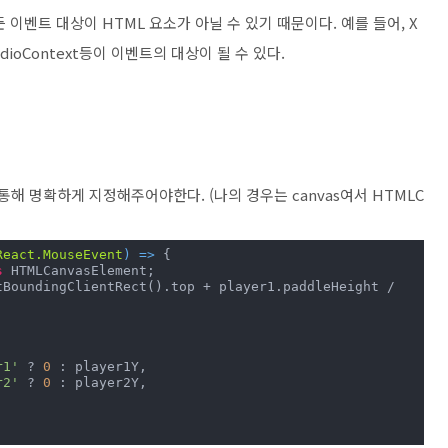
모든 이벤트 대상이 HTML 요소가 아닐 수 있기 때문이다.
예를 들어,
X
udioContext등이 이벤트의 대상이 될 수 있다.
를 통해 명확하게 지정해주어야한다. (나의 경우는 canvas여서 HTMLC
React.MouseEvent
) =>
 {

s
 HTMLCanvasElement;

 (event.clientY < eventTarget.getBoundingClientRect().top + player1.paddleHeight / 
r1'
 ? 
0
 : player1Y,

r2'
 ? 
0
 : player2Y,
