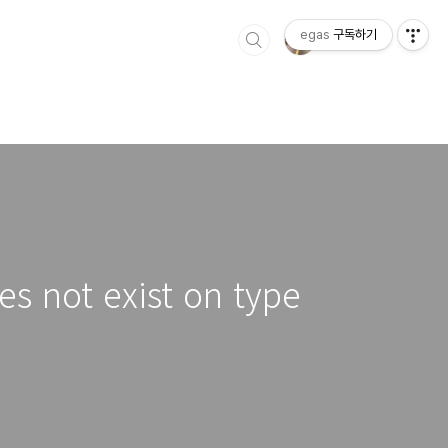
egas
구독하기
es not exist on type