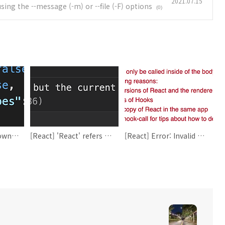
2021.07.15
ng the --message (-m) or --file (-F) options
(0)
[Typescript] Unknown compiler option 'exactOptionalPropertyTypes'. ts
[React] 'React' refers to a UMD global, but the current file is a module. Consider adding an import instead.
[React] Error: Invalid hook call.