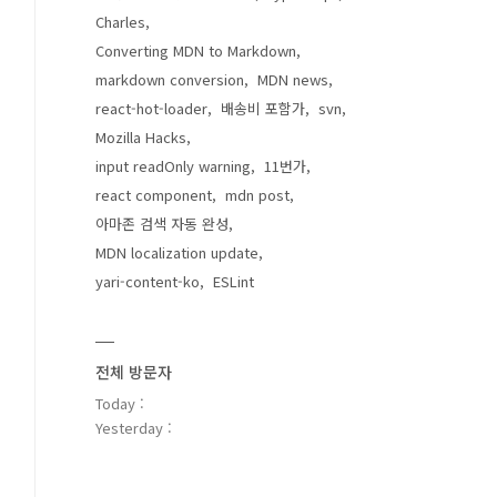
Charles
Converting MDN to Markdown
markdown conversion
MDN news
react-hot-loader
배송비 포함가
svn
Mozilla Hacks
input readOnly warning
11번가
react component
mdn post
아마존 검색 자동 완성
MDN localization update
yari-content-ko
ESLint
전체 방문자
Today :
Yesterday :