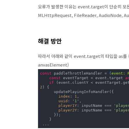
오류가 발생한 이유는 event.target이 단순히 
MLHttpRequest,
FileReader,
AudioNode,
A
해결 방안
따라서 아래와 같이 event.target의 타입을 as
anvasElement)
const
 paddleThrottleHandler = 
(
event: 
const
 eventTarget = event.target 
a
if
2
) {

      updatePlayingInfoHandler({

index
: 
1
,

uuid
: 
'1'
,

player1Y
: inputName === 
'playe
player2Y
: inputName === 
'playe
      });

    }

 ...