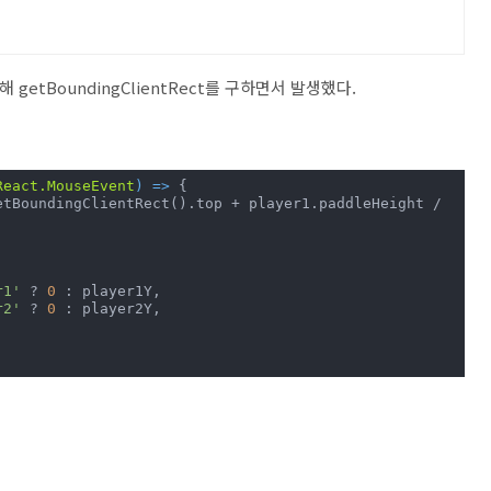
 getBoundingClientRect를 구하면서 발생했다.
React.MouseEvent
) =>
 {

 (event.clientY < event.target.getBoundingClientRect().top + player1.paddleHeight / 
r1'
 ? 
0
 : player1Y,

r2'
 ? 
0
 : player2Y,
