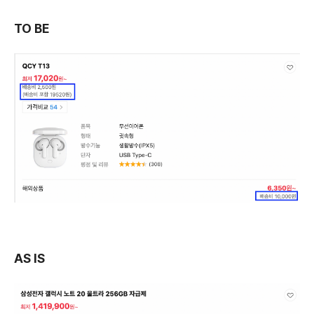
TO BE
AS IS