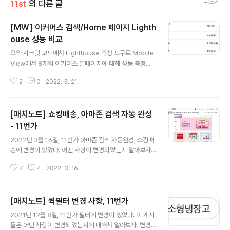
더보기
11st
의 다른 글
[MW] 이커머스 검색/Home 페이지 Lighth
ouse 성능 비교
글 내용
요약 시크릿 모드에서 Lighthouse 측정 도구로 Mobile
View에서 8개의 이커머스 홈페이지에 대해 성능 측정을
진행했다. (개인 네트워크 상황에 따라 성능 지표에서 약간
2
0
2022. 3. 21.
의 차이가 발생할 수 있다.) Lighthouse에서 성능은 총 6
가지 메트릭으로 측정한다. 결론 11번가 Home: 4등 / 전
체 8개 홈페이지 중 11번가 Search Page: 7등 / 전체 8
[패치노트] 쇼킹배송, 아마존 검색 자동 완성
개 홈페이지 중 6등과 12점 차이로 많은 점수 차이가 있다.
차이가 많이나는 Lighthouse metric에 대한 11번가와
- 11번가
글 내용
쿠팡(검색 성능 1위) 사이의 비교 Speed Index Speed
2022년 3월 16일, 11번가 아마존 검색 자동완성, 쇼킹배
Index는 페이지 로드 중에 콘텐츠가 시각적으로 표시되는
송에 변경이 있었다. 어떤 사항이 변경되었는지 알아보자.
속도를 측정한다. 11번가: 10.1s 쿠팡: 2.6s Time to Int
쇼킹배송 쇼킹배송은 무엇일까? 쇼킹배송은 11번가가 직
e..
7
4
2022. 3. 16.
매입해서 직접 발송하는 상품으로 익일 도착을 보장하는
상품이다. 위 사진과 같이 전용 페이지도 있다. 아래 사진과
같이 쇼킹배송 상품일 경우, 삼품의 배송 정보란에도 예쁜
[패치노트] 퀵필터 변경 사항, 11번가
쇼킹배송 이미지가 들어간다. 쇼킹 배송인 경우에 무료 배
글 내용
송인 경우가 많다 ㅎㅎ.. (2022년 3월 16일 기준 전부 다
2021년 12월 8일, 11번가 필터에 변경이 있었다. 이 게시
무료배송) 아마존 검색 자동 완성 아마존에도 자동 완성 기
물은 어떤 사항이 변경되었는지에 대해서 알아보자. 변경