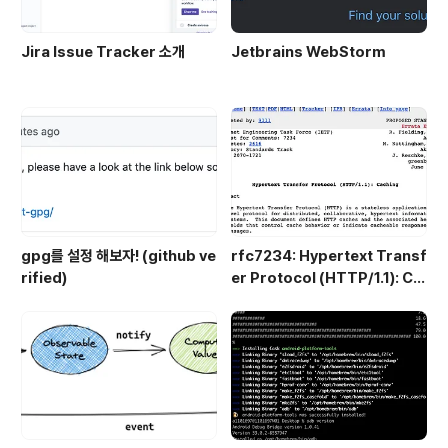
Jira Issue Tracker 소개
Jetbrains WebStorm
gpg를 설정 해보자! (github ve
rfc7234: Hypertext Transf
rified)
er Protocol (HTTP/1.1): Ca
ching