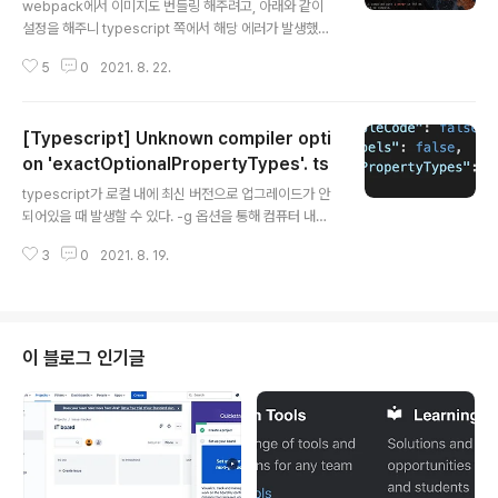
e declarations.
webpack에서 이미지도 번들링 해주려고, 아래와 같이
설정을 해주니 typescript 쪽에서 해당 에러가 발생했다.
// webpack.config.js ... { test: /\.(png|jpe?g)$/, us
5
0
2021. 8. 22.
e: { loader: 'file-loader', options: { name: '[path]
[name].[ext]', }, }, }, ... TS2307: Cannot find modu
le './webpack.png' or its corresponding type de
[Typescript] Unknown compiler opti
clarations. 원인은 타입이 정의되어 있지 않아서 이다. T
ypescript에서 .d.ts 파일을 추가해줘서 타입을 추가할
on 'exactOptionalPropertyTypes'. ts
글 내용
수 있다. (단, index.d.ts 파일은 index.ts 파일이 생성했
typescript가 로컬 내에 최신 버전으로 업그레이드가 안
다고 Typescrip..
되어있을 때 발생할 수 있다. -g 옵션을 통해 컴퓨터 내의 t
ypescript을 최신버전으로 업그레이드 해주자. npm ins
3
0
2021. 8. 19.
tall -g typescript@latest 해결!!
이 블로그 인기글