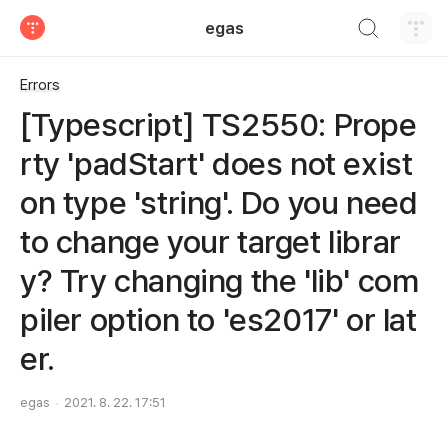
검색하기
egas
티스토리
Errors
[Typescript] TS2550: Prope
rty 'padStart' does not exist
on type 'string'. Do you need
to change your target librar
y? Try changing the 'lib' com
piler option to 'es2017' or lat
er.
egas
2021. 8. 22. 17:51