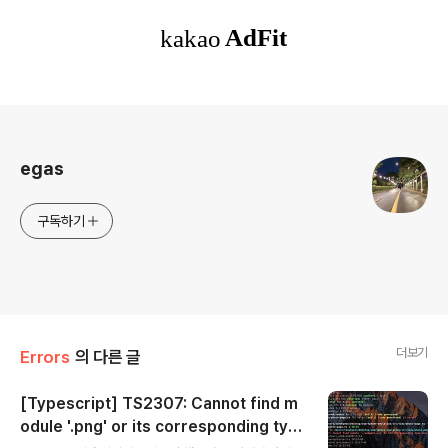
로그 정보
egas
구독하기
더보기
Errors
의 다른 글
[Typescript] TS2307: Cannot find m
odule '.png' or its corresponding typ
글 내용