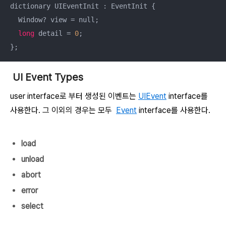
dictionary UIEventInit : EventInit {

  Window? view = null;

long
 detail = 
0
;

};
UI Event Types
user interface로 부터 생성된 이벤트는
UIEvent
interface를
사용한다. 그 이외의 경우는 모두
Event
interface를 사용한다.
load
unload
abort
error
select