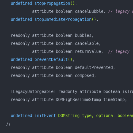
undefined 
stopPropagation
()
;

           attribute boolean cancelBubble; 
// legacy 
undefined 
stopImmediatePropagation
()
;

  readonly attribute boolean bubbles;

  readonly attribute boolean cancelable;

           attribute boolean returnValue;  
// legacy
undefined 
preventDefault
()
;

  readonly attribute boolean defaultPrevented;

  readonly attribute boolean composed;

  [LegacyUnforgeable] readonly attribute boolean isTru
  readonly attribute DOMHighResTimeStamp timeStamp;

undefined 
initEvent
(DOMString type, optional boolea
};
