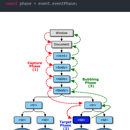
const
 phase = event.eventPhase;