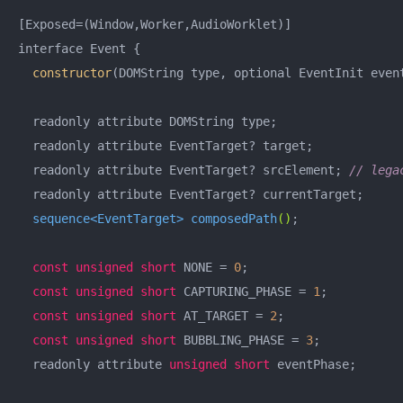
[Exposed=(Window,Worker,AudioWorklet)]

interface Event {

constructor
(DOMString type, optional EventInit event
  readonly attribute DOMString type;

  readonly attribute EventTarget? target;

  readonly attribute EventTarget? srcElement; 
// lega
  readonly attribute EventTarget? currentTarget;

sequence<EventTarget> 
composedPath
()
;

const
unsigned
short
 NONE = 
0
;

const
unsigned
short
 CAPTURING_PHASE = 
1
;

const
unsigned
short
 AT_TARGET = 
2
;

const
unsigned
short
 BUBBLING_PHASE = 
3
;

  readonly attribute 
unsigned
short
 eventPhase;
