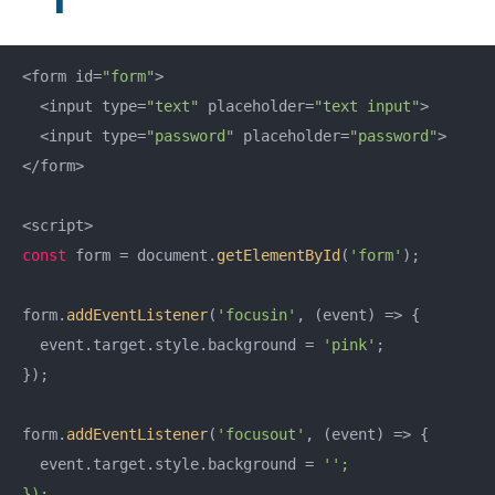
<form id=
"form"
>

  <input type=
"text"
 placeholder=
"text input"
>

  <input type=
"password"
 placeholder=
"password"
>

</form>

const
 form = document.
getElementById
(
'form'
);

form.
addEventListener
(
'focusin'
, (event) => {

  event.target.style.background = 
'pink'
;

});

form.
addEventListener
(
'focusout'
, (event) => {

  event.target.style.background = 
'';

});
