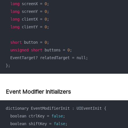
long
 screenX = 
0
;

long
 screenY = 
0
;

long
 clientX = 
0
;

long
 clientY = 
0
;

short
 button = 
0
;

unsigned
short
 buttons = 
0
;

  EventTarget? relatedTarget = null;

};
Event Modifier Initializers
dictionary EventModifierInit : UIEventInit {

  boolean ctrlKey = 
false
;

  boolean shiftKey = 
false
;
